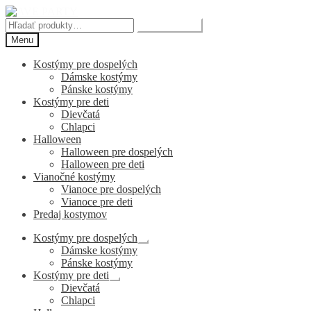
Preskočiť
Preskočiť
na
na
Hľadať:
Vyhľadávanie
navigáciu
obsah
Menu
Kostýmy pre dospelých
Dámske kostýmy
Pánske kostýmy
Kostýmy pre deti
Dievčatá
Chlapci
Halloween
Halloween pre dospelých
Halloween pre deti
Vianočné kostýmy
Vianoce pre dospelých
Vianoce pre deti
Predaj kostymov
Kostýmy pre dospelých
Rozbaliť
Dámske kostýmy
podradené
Pánske kostýmy
menu
Kostýmy pre deti
Rozbaliť
Dievčatá
podradené
Chlapci
menu