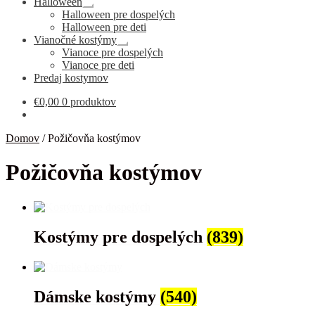
Halloween
Rozbaliť
Halloween pre dospelých
podradené
Halloween pre deti
menu
Vianočné kostýmy
Rozbaliť
Vianoce pre dospelých
podradené
Vianoce pre deti
menu
Predaj kostymov
€
0,00
0 produktov
Domov
/
Požičovňa kostýmov
Požičovňa kostýmov
Kostýmy pre dospelých
(839)
Dámske kostýmy
(540)