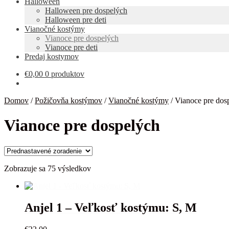
Halloween
Halloween pre dospelých
Halloween pre deti
Vianočné kostýmy
Vianoce pre dospelých
Vianoce pre deti
Predaj kostymov
€
0,00
0 produktov
Domov
/
Požičovňa kostýmov
/
Vianočné kostýmy
/
Vianoce pre dos
Vianoce pre dospelých
Zobrazuje sa 75 výsledkov
Anjel 1 – Veľkosť kostýmu: S, M