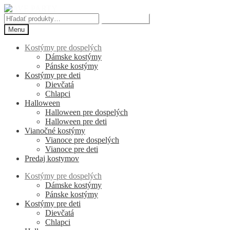
Preskočiť
Preskočiť
na
na
Hľadať:
Vyhľadávanie
navigáciu
obsah
Menu
Kostýmy pre dospelých
Dámske kostýmy
Pánske kostýmy
Kostýmy pre deti
Dievčatá
Chlapci
Halloween
Halloween pre dospelých
Halloween pre deti
Vianočné kostýmy
Vianoce pre dospelých
Vianoce pre deti
Predaj kostymov
Kostýmy pre dospelých
Dámske kostýmy
Pánske kostýmy
Kostýmy pre deti
Dievčatá
Chlapci