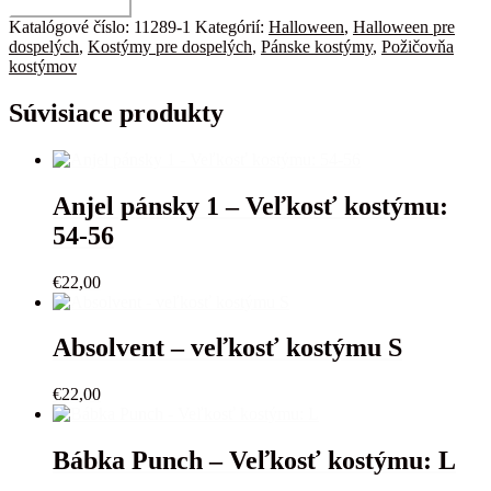
množstvo
Pridať do košíka
Black
Katalógové číslo:
11289-1
Kategórií:
Halloween
,
Halloween pre
Coat
dospelých
,
Kostýmy pre dospelých
,
Pánske kostýmy
,
Požičovňa
-
kostýmov
Veľkosť
kostýmu:
Súvisiace produkty
L
Anjel pánsky 1 – Veľkosť kostýmu:
54-56
€
22,00
Absolvent – veľkosť kostýmu S
€
22,00
Bábka Punch – Veľkosť kostýmu: L