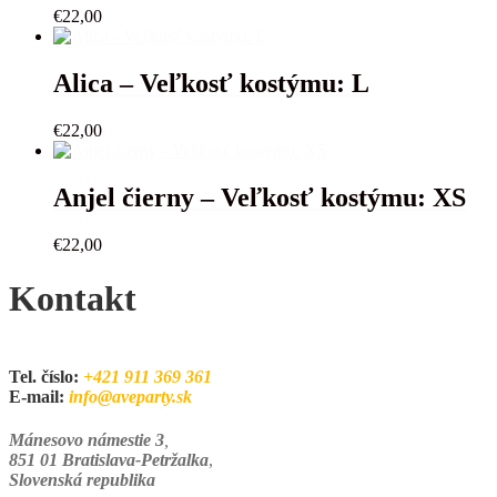
€
22,00
Alica – Veľkosť kostýmu: L
€
22,00
Anjel čierny – Veľkosť kostýmu: XS
€
22,00
Kontakt
Tel. číslo:
+421 911 369 361
E-mail:
info@aveparty.sk
Mánesovo námestie 3
,
851 01 Bratislava-Petržalka
,
Slovenská republika