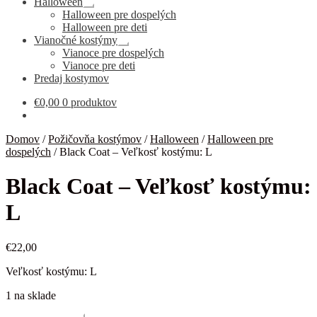
Halloween
Rozbaliť
Halloween pre dospelých
podradené
Halloween pre deti
menu
Vianočné kostýmy
Rozbaliť
Vianoce pre dospelých
podradené
Vianoce pre deti
menu
Predaj kostymov
€
0,00
0 produktov
Domov
/
Požičovňa kostýmov
/
Halloween
/
Halloween pre
dospelých
/
Black Coat – Veľkosť kostýmu: L
Black Coat – Veľkosť kostýmu:
L
€
22,00
Veľkosť kostýmu: L
1 na sklade