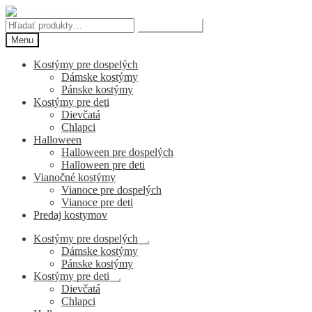
Preskočiť
Preskočiť
na
na
Hľadať:
Vyhľadávanie
navigáciu
obsah
Menu
Kostýmy pre dospelých
Dámske kostýmy
Pánske kostýmy
Kostýmy pre deti
Dievčatá
Chlapci
Halloween
Halloween pre dospelých
Halloween pre deti
Vianočné kostýmy
Vianoce pre dospelých
Vianoce pre deti
Predaj kostymov
Kostýmy pre dospelých
Rozbaliť
Dámske kostýmy
podradené
Pánske kostýmy
menu
Kostýmy pre deti
Rozbaliť
Dievčatá
podradené
Chlapci
menu