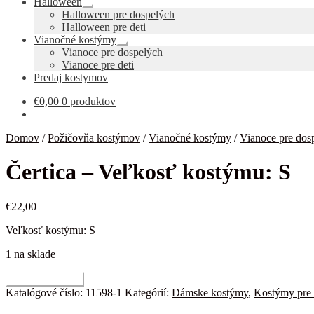
Halloween
Rozbaliť
Halloween pre dospelých
podradené
Halloween pre deti
menu
Vianočné kostýmy
Rozbaliť
Vianoce pre dospelých
podradené
Vianoce pre deti
menu
Predaj kostymov
€
0,00
0 produktov
Domov
/
Požičovňa kostýmov
/
Vianočné kostýmy
/
Vianoce pre dos
Čertica – Veľkosť kostýmu: S
€
22,00
Veľkosť kostýmu: S
1 na sklade
množstvo
Pridať do košíka
Čertica
Katalógové číslo:
11598-1
Kategórií:
Dámske kostýmy
,
Kostýmy pre 
-