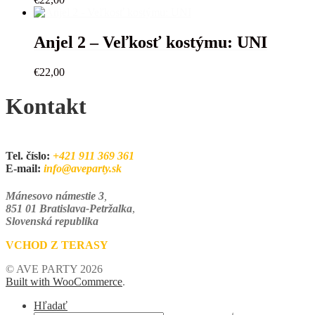
Anjel 2 – Veľkosť kostýmu: UNI
€
22,00
Kontakt
Tel. číslo:
+421 911 369 361
E-mail:
info@aveparty.sk
Mánesovo námestie 3
,
851 01 Bratislava-Petržalka
,
Slovenská republika
VCHOD Z TERASY
© AVE PARTY 2026
Built with WooCommerce
.
Hľadať