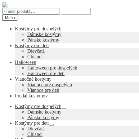
Preskočiť
Preskočiť
na
na
Hľadať:
Vyhľadávanie
navigáciu
obsah
Menu
Kostýmy pre dospelých
Dámske kostýmy
Pánske kostýmy
Kostýmy pre deti
Dievčatá
Chlapci
Halloween
Halloween pre dospelých
Halloween pre deti
Vianočné kostýmy
Vianoce pre dospelých
Vianoce pre deti
Predaj kostymov
Kostýmy pre dospelých
Rozbaliť
Dámske kostýmy
podradené
Pánske kostýmy
menu
Kostýmy pre deti
Rozbaliť
Dievčatá
podradené
Chlapci
menu