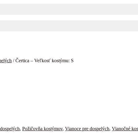
pelých
/
Čertica – Veľkosť kostýmu: S
dospelých
,
Požičovňa kostýmov
,
Vianoce pre dospelých
,
Vianočné ko