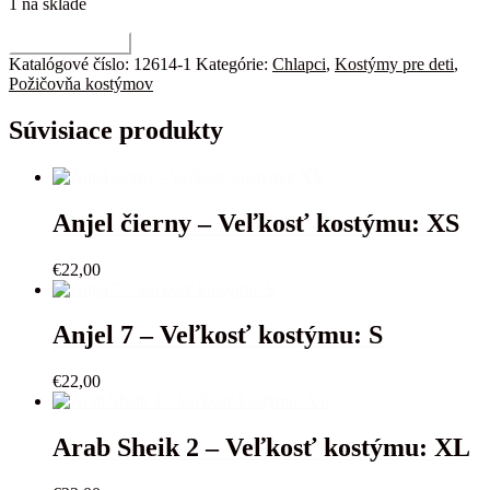
1 na sklade
množstvo
Pridať do košíka
Harry
Katalógové číslo:
12614-1
Kategórie:
Chlapci
,
Kostýmy pre deti
,
Potter
Požičovňa kostýmov
-
metlobal
Súvisiace produkty
-
Veľkosť
kostýmu:
8-
10
Anjel čierny – Veľkosť kostýmu: XS
r.
€
22,00
Anjel 7 – Veľkosť kostýmu: S
€
22,00
Arab Sheik 2 – Veľkosť kostýmu: XL