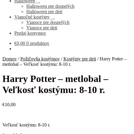
Halloween
Rozbaliť
Halloween pre dospelých
podradené
Halloween pre deti
menu
Vianočné kostýmy
Rozbaliť
Vianoce pre dospelých
podradené
Vianoce pre deti
menu
Predaj kostymov
€
0,00
0 produktov
Domov
/
Požičovňa kostýmov
/
Kostýmy pre deti
/
Harry Potter –
metlobal – Veľkosť kostýmu: 8-10 r.
Harry Potter – metlobal –
Veľkosť kostýmu: 8-10 r.
€
10,00
Veľkosť kostýmu: 8-10 r.