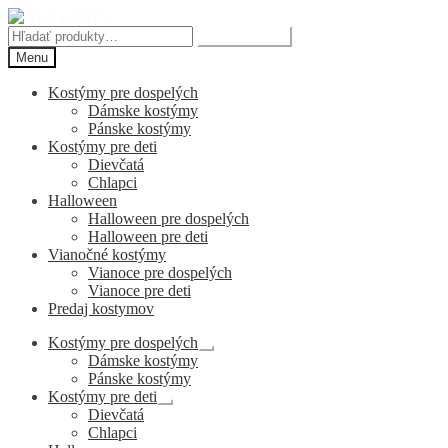
Preskočiť
Preskočiť
na
na
Hľadať:
Vyhľadávanie
navigáciu
obsah
Menu
Kostýmy pre dospelých
Dámske kostýmy
Pánske kostýmy
Kostýmy pre deti
Dievčatá
Chlapci
Halloween
Halloween pre dospelých
Halloween pre deti
Vianočné kostýmy
Vianoce pre dospelých
Vianoce pre deti
Predaj kostymov
Kostýmy pre dospelých
Rozbaliť
Dámske kostýmy
podradené
Pánske kostýmy
menu
Kostýmy pre deti
Rozbaliť
Dievčatá
podradené
Chlapci
menu