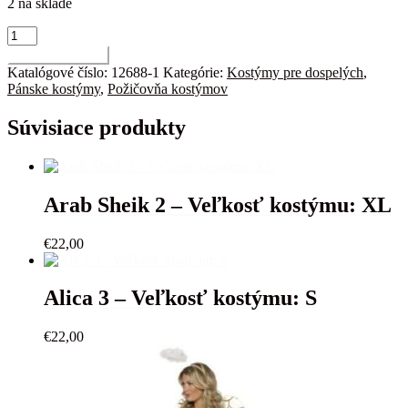
2 na sklade
množstvo
Hippie
Pridať do košíka
12
Katalógové číslo:
12688-1
Kategórie:
Kostýmy pre dospelých
,
-
Pánske kostýmy
,
Požičovňa kostýmov
Veľkosť
kostýmu:
Súvisiace produkty
L,
XXL
Arab Sheik 2 – Veľkosť kostýmu: XL
€
22,00
Alica 3 – Veľkosť kostýmu: S
€
22,00