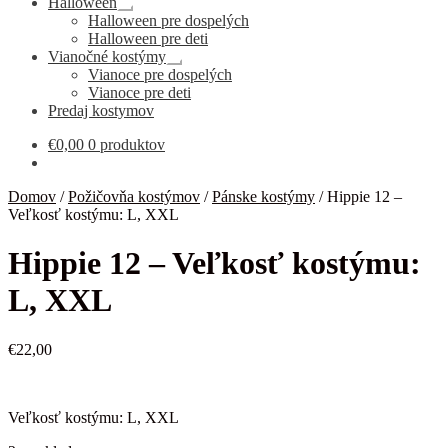
Halloween
Rozbaliť
Halloween pre dospelých
podradené
Halloween pre deti
menu
Vianočné kostýmy
Rozbaliť
Vianoce pre dospelých
podradené
Vianoce pre deti
menu
Predaj kostymov
€
0,00
0 produktov
Domov
/
Požičovňa kostýmov
/
Pánske kostýmy
/
Hippie 12 –
Veľkosť kostýmu: L, XXL
Hippie 12 – Veľkosť kostýmu:
L, XXL
€
22,00
Veľkosť kostýmu: L, XXL