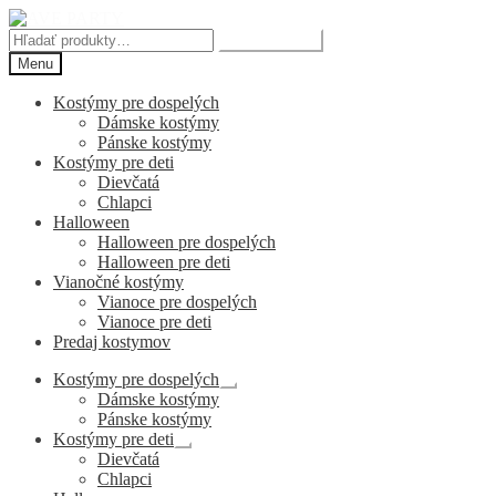
Preskočiť
Preskočiť
na
na
Hľadať:
Vyhľadávanie
navigáciu
obsah
Menu
Kostýmy pre dospelých
Dámske kostýmy
Pánske kostýmy
Kostýmy pre deti
Dievčatá
Chlapci
Halloween
Halloween pre dospelých
Halloween pre deti
Vianočné kostýmy
Vianoce pre dospelých
Vianoce pre deti
Predaj kostymov
Kostýmy pre dospelých
Rozbaliť
Dámske kostýmy
podradené
Pánske kostýmy
menu
Kostýmy pre deti
Rozbaliť
Dievčatá
podradené
Chlapci
menu