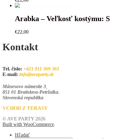
Arabka – Veľkosť kostýmu: S
€
22,00
Kontakt
Tel. číslo:
+421 911 369 361
E-mail:
info@aveparty.sk
Mánesovo námestie 3
,
851 01 Bratislava-Petržalka
,
Slovenská republika
VCHOD Z TERASY
© AVE PARTY 2026
Built with WooCommerce
.
Hľadať