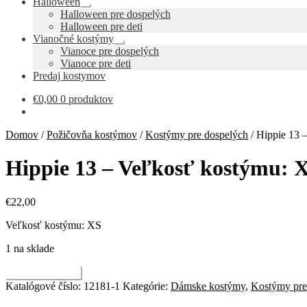
Halloween
Rozbaliť
Halloween pre dospelých
podradené
Halloween pre deti
menu
Vianočné kostýmy
Rozbaliť
Vianoce pre dospelých
podradené
Vianoce pre deti
menu
Predaj kostymov
€
0,00
0 produktov
Domov
/
Požičovňa kostýmov
/
Kostýmy pre dospelých
/
Hippie 13 
Hippie 13 – Veľkosť kostýmu: 
€
22,00
Veľkosť kostýmu: XS
1 na sklade
množstvo
Pridať do košíka
Hippie
Katalógové číslo:
12181-1
Kategórie:
Dámske kostýmy
,
Kostýmy pre
13