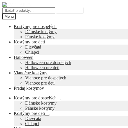
Preskočiť
Preskočiť
na
na
Hľadať:
Vyhľadávanie
navigáciu
obsah
Menu
Kostýmy pre dospelých
Dámske kostýmy
Pánske kostýmy
Kostýmy pre deti
Dievčatá
Chlapci
Halloween
Halloween pre dospelých
Halloween pre deti
Vianočné kostýmy
Vianoce pre dospelých
Vianoce pre deti
Predaj kostymov
Kostýmy pre dospelých
Rozbaliť
Dámske kostýmy
podradené
Pánske kostýmy
menu
Kostýmy pre deti
Rozbaliť
Dievčatá
podradené
Chlapci
menu