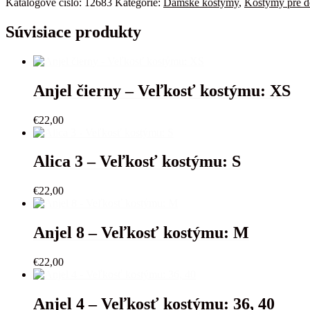
Katalógové číslo:
12683
Kategórie:
Dámske kostýmy
,
Kostýmy pre d
9
-
Súvisiace produkty
Veľkosť
kostýmu:
XS
Anjel čierny – Veľkosť kostýmu: XS
€
22,00
Alica 3 – Veľkosť kostýmu: S
€
22,00
Anjel 8 – Veľkosť kostýmu: M
€
22,00
Anjel 4 – Veľkosť kostýmu: 36, 40