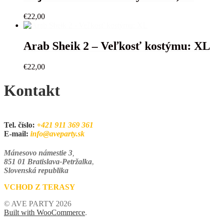
€
22,00
Arab Sheik 2 – Veľkosť kostýmu: XL
€
22,00
Kontakt
Tel. číslo:
+421 911 369 361
E-mail:
info@aveparty.sk
Mánesovo námestie 3
,
851 01 Bratislava-Petržalka
,
Slovenská republika
VCHOD Z TERASY
© AVE PARTY 2026
Built with WooCommerce
.