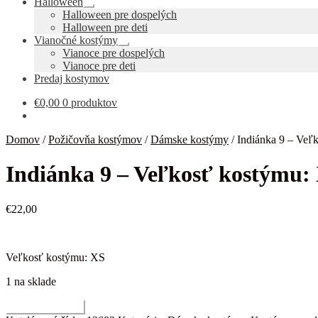
Halloween
Rozbaliť
Halloween pre dospelých
podradené
Halloween pre deti
menu
Vianočné kostýmy
Rozbaliť
Vianoce pre dospelých
podradené
Vianoce pre deti
menu
Predaj kostymov
€
0,00
0 produktov
Domov
/
Požičovňa kostýmov
/
Dámske kostýmy
/
Indiánka 9 – Veľ
Indiánka 9 – Veľkosť kostýmu:
€
22,00
Veľkosť kostýmu: XS
1 na sklade
množstvo
Pridať do košíka
Indiánka