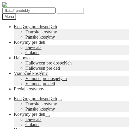
Preskočiť
Preskočiť
na
na
Hľadať:
Vyhľadávanie
navigáciu
obsah
Menu
Kostýmy pre dospelých
Dámske kostýmy
Pánske kostýmy
Kostýmy pre deti
Dievčatá
Chlapci
Halloween
Halloween pre dospelých
Halloween pre deti
Vianočné kostýmy
Vianoce pre dospelých
Vianoce pre deti
Predaj kostymov
Kostýmy pre dospelých
Rozbaliť
Dámske kostýmy
podradené
Pánske kostýmy
menu
Kostýmy pre deti
Rozbaliť
Dievčatá
podradené
Chlapci
menu