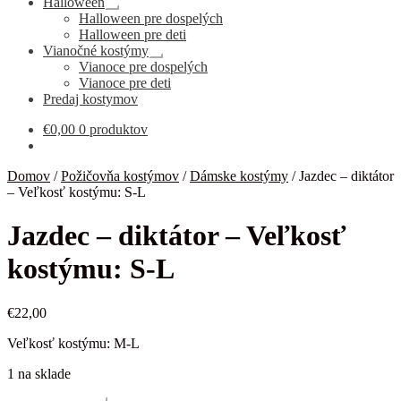
Halloween
Rozbaliť
Halloween pre dospelých
podradené
Halloween pre deti
menu
Vianočné kostýmy
Rozbaliť
Vianoce pre dospelých
podradené
Vianoce pre deti
menu
Predaj kostymov
€
0,00
0 produktov
Domov
/
Požičovňa kostýmov
/
Dámske kostýmy
/
Jazdec – diktátor
– Veľkosť kostýmu: S-L
Jazdec – diktátor – Veľkosť
kostýmu: S-L
€
22,00
Veľkosť kostýmu: M-L
1 na sklade