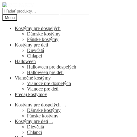
Preskočiť
Preskočiť
na
na
Hľadať:
Vyhľadávanie
navigáciu
obsah
Menu
Kostýmy pre dospelých
Dámske kostýmy
Pánske kostýmy
Kostýmy pre deti
Dievčatá
Chlapci
Halloween
Halloween pre dospelých
Halloween pre deti
Vianočné kostýmy
Vianoce pre dospelých
Vianoce pre deti
Predaj kostymov
Kostýmy pre dospelých
Rozbaliť
Dámske kostýmy
podradené
Pánske kostýmy
menu
Kostýmy pre deti
Rozbaliť
Dievčatá
podradené
Chlapci
menu