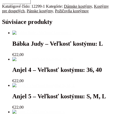
množstvo
Pridať do košíka
Jazdec
Katalógové číslo:
12299-1
Kategórie:
Dámske kostýmy
,
Kostýmy
-
pre dospelých
,
Pánske kostýmy
,
Požičovňa kostýmov
diktátor
-
Súvisiace produkty
Veľkosť
kostýmu:
S-
L
Bábka Judy – Veľkosť kostýmu: L
€
22,00
Anjel 4 – Veľkosť kostýmu: 36, 40
€
22,00
Anjel 5 – Veľkosť kostýmu: S, M, L
€
22,00