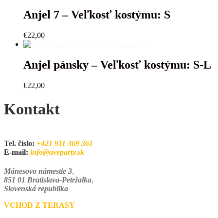
Anjel 7 – Veľkosť kostýmu: S
€
22,00
Anjel pánsky – Veľkosť kostýmu: S-L
€
22,00
Kontakt
Tel. číslo:
+421 911 369 361
E-mail:
info@aveparty.sk
Mánesovo námestie 3
,
851 01 Bratislava-Petržalka
,
Slovenská republika
VCHOD Z TERASY