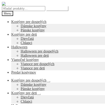
Preskočiť
Preskočiť
na
na
Hľadať:
Vyhľadávanie
navigáciu
obsah
Menu
Kostýmy pre dospelých
Dámske kostýmy
Pánske kostýmy
Kostýmy pre deti
Dievčatá
Chlapci
Halloween
Halloween pre dospelých
Halloween pre deti
Vianočné kostýmy
Vianoce pre dospelých
Vianoce pre deti
Predaj kostymov
Kostýmy pre dospelých
Rozbaliť
Dámske kostýmy
podradené
Pánske kostýmy
menu
Kostýmy pre deti
Rozbaliť
Dievčatá
podradené
Chlapci
menu