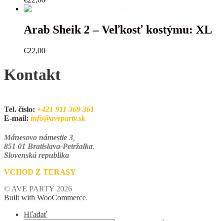
Arab Sheik 2 – Veľkosť kostýmu: XL
€
22,00
Kontakt
Tel. číslo:
+421 911 369 361
E-mail:
info@aveparty.sk
Mánesovo námestie 3
,
851 01 Bratislava-Petržalka
,
Slovenská republika
VCHOD Z TERASY
© AVE PARTY 2026
Built with WooCommerce
.
Hľadať