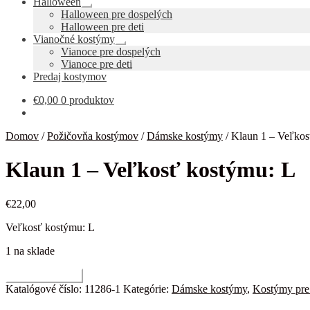
Halloween
Rozbaliť
Halloween pre dospelých
podradené
Halloween pre deti
menu
Vianočné kostýmy
Rozbaliť
Vianoce pre dospelých
podradené
Vianoce pre deti
menu
Predaj kostymov
€
0,00
0 produktov
Domov
/
Požičovňa kostýmov
/
Dámske kostýmy
/
Klaun 1 – Veľkos
Klaun 1 – Veľkosť kostýmu: L
€
22,00
Veľkosť kostýmu: L
1 na sklade
množstvo
Pridať do košíka
Klaun
Katalógové číslo:
11286-1
Kategórie:
Dámske kostýmy
,
Kostýmy pre
1