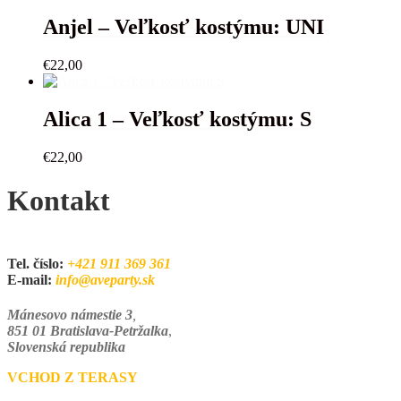
Anjel – Veľkosť kostýmu: UNI
€
22,00
Alica 1 – Veľkosť kostýmu: S
€
22,00
Kontakt
Tel. číslo:
+421 911 369 361
E-mail:
info@aveparty.sk
Mánesovo námestie 3
,
851 01 Bratislava-Petržalka
,
Slovenská republika
VCHOD Z TERASY