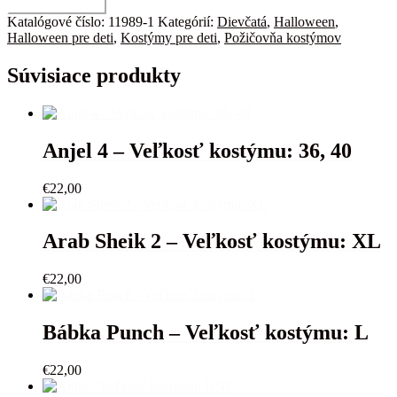
množstvo
Pridať do košíka
Kostra
Katalógové číslo:
11989-1
Kategórií:
Dievčatá
,
Halloween
,
Lady
Halloween pre deti
,
Kostýmy pre deti
,
Požičovňa kostýmov
-
Veľkosť
Súvisiace produkty
kostýmu:
7-
9r.,
9-
11r.,
Anjel 4 – Veľkosť kostýmu: 36, 40
11-
13r.
€
22,00
Arab Sheik 2 – Veľkosť kostýmu: XL
€
22,00
Bábka Punch – Veľkosť kostýmu: L
€
22,00