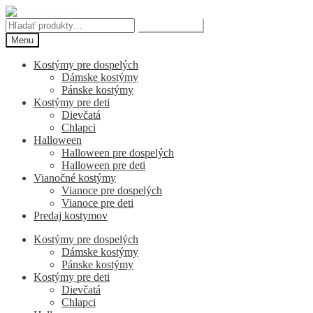
Preskočiť
Preskočiť
na
na
Hľadať:
Vyhľadávanie
navigáciu
obsah
Menu
Kostýmy pre dospelých
Dámske kostýmy
Pánske kostýmy
Kostýmy pre deti
Dievčatá
Chlapci
Halloween
Halloween pre dospelých
Halloween pre deti
Vianočné kostýmy
Vianoce pre dospelých
Vianoce pre deti
Predaj kostymov
Kostýmy pre dospelých
Dámske kostýmy
Pánske kostýmy
Kostýmy pre deti
Dievčatá
Chlapci