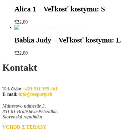
Alica 1 – Veľkosť kostýmu: S
€
22,00
Bábka Judy – Veľkosť kostýmu: L
€
22,00
Kontakt
Tel. číslo:
+421 911 369 361
E-mail:
info@aveparty.sk
Mánesovo námestie 3
,
851 01 Bratislava-Petržalka
,
Slovenská republika
VCHOD Z TERASY