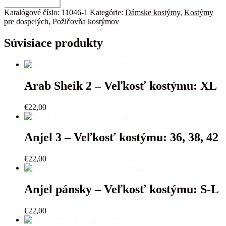
množstvo
Pridať do košíka
Kostým
Katalógové číslo:
11046-1
Kategórie:
Dámske kostýmy
,
Kostýmy
70-
pre dospelých
,
Požičovňa kostýmov
80r.
-
Súvisiace produkty
Veľkosť
kostýmu:
38
Arab Sheik 2 – Veľkosť kostýmu: XL
€
22,00
Anjel 3 – Veľkosť kostýmu: 36, 38, 42
€
22,00
Anjel pánsky – Veľkosť kostýmu: S-L
€
22,00