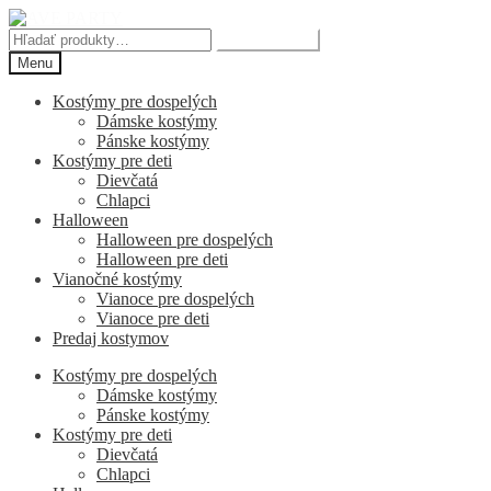
Preskočiť
Preskočiť
na
na
Hľadať:
Vyhľadávanie
navigáciu
obsah
Menu
Kostýmy pre dospelých
Dámske kostýmy
Pánske kostýmy
Kostýmy pre deti
Dievčatá
Chlapci
Halloween
Halloween pre dospelých
Halloween pre deti
Vianočné kostýmy
Vianoce pre dospelých
Vianoce pre deti
Predaj kostymov
Kostýmy pre dospelých
Dámske kostýmy
Pánske kostýmy
Kostýmy pre deti
Dievčatá
Chlapci