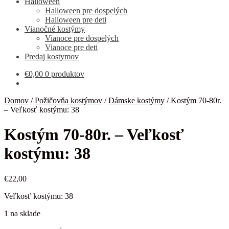
Halloween
Halloween pre dospelých
Halloween pre deti
Vianočné kostýmy
Vianoce pre dospelých
Vianoce pre deti
Predaj kostymov
€
0,00
0 produktov
Domov
/
Požičovňa kostýmov
/
Dámske kostýmy
/
Kostým 70-80r.
– Veľkosť kostýmu: 38
Kostým 70-80r. – Veľkosť
kostýmu: 38
€
22,00
Veľkosť kostýmu: 38
1 na sklade