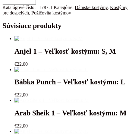
množstvo
Pridať do košíka
Kostým
Katalógové číslo:
11787-1
Kategórie:
Dámske kostýmy
,
Kostýmy
80r.
pre dospelých
,
Požičovňa kostýmov
-
Veľkosť
Súvisiace produkty
kostýmu:
M
Anjel 1 – Veľkosť kostýmu: S, M
€
22,00
Bábka Punch – Veľkosť kostýmu: L
€
22,00
Arab Sheik 1 – Veľkosť kostýmu: M
€
22,00