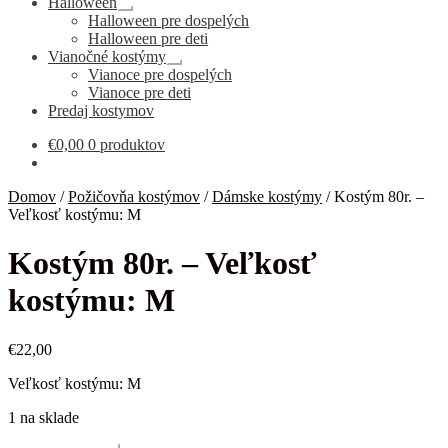
Halloween
Rozbaliť
Halloween pre dospelých
podradené
Halloween pre deti
menu
Vianočné kostýmy
Rozbaliť
Vianoce pre dospelých
podradené
Vianoce pre deti
menu
Predaj kostymov
€
0,00
0 produktov
Domov
/
Požičovňa kostýmov
/
Dámske kostýmy
/
Kostým 80r. –
Veľkosť kostýmu: M
Kostým 80r. – Veľkosť
kostýmu: M
€
22,00
Veľkosť kostýmu: M
1 na sklade