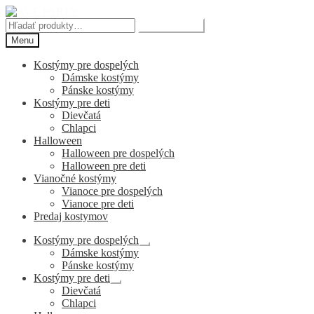
Preskočiť
Preskočiť
na
na
Hľadať:
Vyhľadávanie
navigáciu
obsah
Menu
Kostýmy pre dospelých
Dámske kostýmy
Pánske kostýmy
Kostýmy pre deti
Dievčatá
Chlapci
Halloween
Halloween pre dospelých
Halloween pre deti
Vianočné kostýmy
Vianoce pre dospelých
Vianoce pre deti
Predaj kostymov
Kostýmy pre dospelých
Rozbaliť
Dámske kostýmy
podradené
Pánske kostýmy
menu
Kostýmy pre deti
Rozbaliť
Dievčatá
podradené
Chlapci
menu