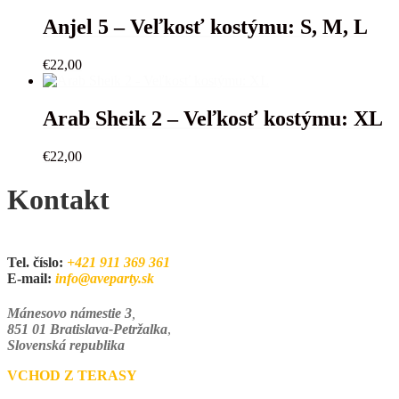
Anjel 5 – Veľkosť kostýmu: S, M, L
€
22,00
Arab Sheik 2 – Veľkosť kostýmu: XL
€
22,00
Kontakt
Tel. číslo:
+421 911 369 361
E-mail:
info@aveparty.sk
Mánesovo námestie 3
,
851 01 Bratislava-Petržalka
,
Slovenská republika
VCHOD Z TERASY