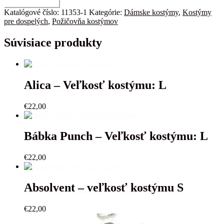
množstvo
Pridať do košíka
Kovbojka
Katalógové číslo:
11353-1
Kategórie:
Dámske kostýmy
,
Kostýmy
2
pre dospelých
,
Požičovňa kostýmov
-
Veľkosť
Súvisiace produkty
kostýmu:
40
Alica – Veľkosť kostýmu: L
€
22,00
Bábka Punch – Veľkosť kostýmu: L
€
22,00
Absolvent – veľkosť kostýmu S
€
22,00