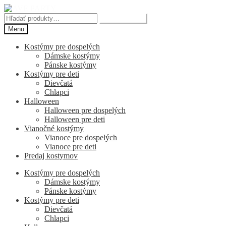
Preskočiť
Preskočiť
na
na
Hľadať:
Vyhľadávanie
navigáciu
obsah
Menu
Kostýmy pre dospelých
Dámske kostýmy
Pánske kostýmy
Kostýmy pre deti
Dievčatá
Chlapci
Halloween
Halloween pre dospelých
Halloween pre deti
Vianočné kostýmy
Vianoce pre dospelých
Vianoce pre deti
Predaj kostymov
Kostýmy pre dospelých
Dámske kostýmy
Pánske kostýmy
Kostýmy pre deti
Dievčatá
Chlapci