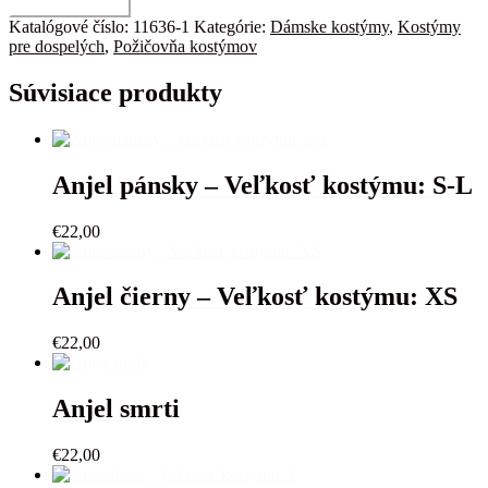
množstvo
Pridať do košíka
Krotiteľka
Katalógové číslo:
11636-1
Kategórie:
Dámske kostýmy
,
Kostýmy
-
pre dospelých
,
Požičovňa kostýmov
Veľkosť
kostýmu:
Súvisiace produkty
S
Anjel pánsky – Veľkosť kostýmu: S-L
€
22,00
Anjel čierny – Veľkosť kostýmu: XS
€
22,00
Anjel smrti
€
22,00