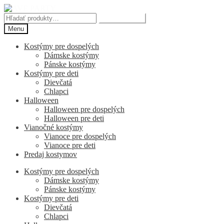
Preskočiť
Preskočiť
na
na
Hľadať:
Vyhľadávanie
navigáciu
obsah
Menu
Kostýmy pre dospelých
Dámske kostýmy
Pánske kostýmy
Kostýmy pre deti
Dievčatá
Chlapci
Halloween
Halloween pre dospelých
Halloween pre deti
Vianočné kostýmy
Vianoce pre dospelých
Vianoce pre deti
Predaj kostymov
Kostýmy pre dospelých
Dámske kostýmy
Pánske kostýmy
Kostýmy pre deti
Dievčatá
Chlapci