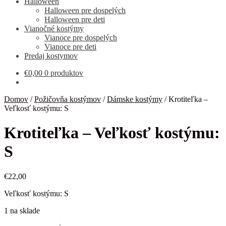
Halloween
Halloween pre dospelých
Halloween pre deti
Vianočné kostýmy
Vianoce pre dospelých
Vianoce pre deti
Predaj kostymov
€
0,00
0 produktov
Domov
/
Požičovňa kostýmov
/
Dámske kostýmy
/
Krotiteľka –
Veľkosť kostýmu: S
Krotiteľka – Veľkosť kostýmu:
S
€
22,00
Veľkosť kostýmu: S
1 na sklade