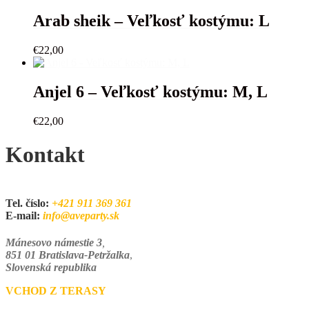
Arab sheik – Veľkosť kostýmu: L
€
22,00
Anjel 6 – Veľkosť kostýmu: M, L
€
22,00
Kontakt
Tel. číslo:
+421 911 369 361
E-mail:
info@aveparty.sk
Mánesovo námestie 3
,
851 01 Bratislava-Petržalka
,
Slovenská republika
VCHOD Z TERASY