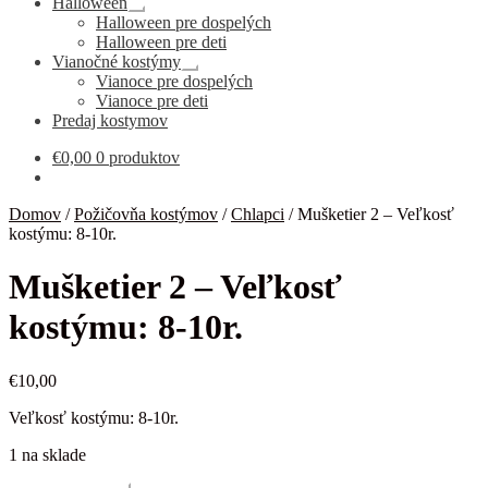
Halloween
Rozbaliť
Halloween pre dospelých
podradené
Halloween pre deti
menu
Vianočné kostýmy
Rozbaliť
Vianoce pre dospelých
podradené
Vianoce pre deti
menu
Predaj kostymov
€
0,00
0 produktov
Domov
/
Požičovňa kostýmov
/
Chlapci
/
Mušketier 2 – Veľkosť
kostýmu: 8-10r.
Mušketier 2 – Veľkosť
kostýmu: 8-10r.
€
10,00
Veľkosť kostýmu: 8-10r.
1 na sklade