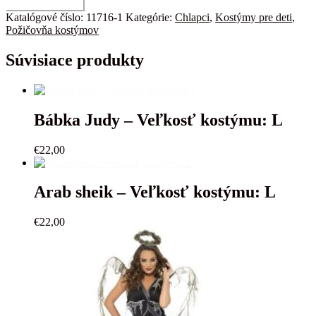
množstvo
Pridať do košíka
Mušketier
Katalógové číslo:
11716-1
Kategórie:
Chlapci
,
Kostýmy pre deti
,
2
Požičovňa kostýmov
-
Veľkosť
Súvisiace produkty
kostýmu:
8-
10r.
Bábka Judy – Veľkosť kostýmu: L
€
22,00
Arab sheik – Veľkosť kostýmu: L
€
22,00