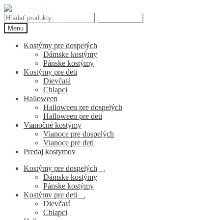
Preskočiť
Preskočiť
na
na
Hľadať:
Vyhľadávanie
navigáciu
obsah
Menu
Kostýmy pre dospelých
Dámske kostýmy
Pánske kostýmy
Kostýmy pre deti
Dievčatá
Chlapci
Halloween
Halloween pre dospelých
Halloween pre deti
Vianočné kostýmy
Vianoce pre dospelých
Vianoce pre deti
Predaj kostymov
Kostýmy pre dospelých
Rozbaliť
Dámske kostýmy
podradené
Pánske kostýmy
menu
Kostýmy pre deti
Rozbaliť
Dievčatá
podradené
Chlapci
menu