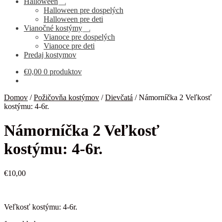
Halloween
Rozbaliť
Halloween pre dospelých
podradené
Halloween pre deti
menu
Vianočné kostýmy
Rozbaliť
Vianoce pre dospelých
podradené
Vianoce pre deti
menu
Predaj kostymov
€
0,00
0 produktov
Domov
/
Požičovňa kostýmov
/
Dievčatá
/
Námorníčka 2 Veľkosť
kostýmu: 4-6r.
Námorníčka 2 Veľkosť
kostýmu: 4-6r.
€
10,00
Veľkosť kostýmu: 4-6r.