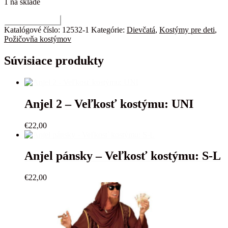
1 na sklade
množstvo
Pridať do košíka
Námorníčka
Katalógové číslo:
12532-1
Kategórie:
Dievčatá
,
Kostýmy pre deti
,
2
Požičovňa kostýmov
Veľkosť
kostýmu:
Súvisiace produkty
4-
6r.
Anjel 2 – Veľkosť kostýmu: UNI
€
22,00
Anjel pánsky – Veľkosť kostýmu: S-L
€
22,00