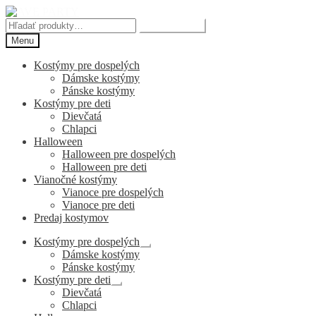
Preskočiť
Preskočiť
na
na
Hľadať:
Vyhľadávanie
navigáciu
obsah
Menu
Kostýmy pre dospelých
Dámske kostýmy
Pánske kostýmy
Kostýmy pre deti
Dievčatá
Chlapci
Halloween
Halloween pre dospelých
Halloween pre deti
Vianočné kostýmy
Vianoce pre dospelých
Vianoce pre deti
Predaj kostymov
Kostýmy pre dospelých
Rozbaliť
Dámske kostýmy
podradené
Pánske kostýmy
menu
Kostýmy pre deti
Rozbaliť
Dievčatá
podradené
Chlapci
menu