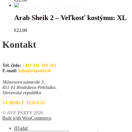
Arab Sheik 2 – Veľkosť kostýmu: XL
€
22,00
Kontakt
Tel. číslo:
+421 911 369 361
E-mail:
info@aveparty.sk
Mánesovo námestie 3
,
851 01 Bratislava-Petržalka
,
Slovenská republika
VCHOD Z TERASY
© AVE PARTY 2026
Built with WooCommerce
.
Hľadať