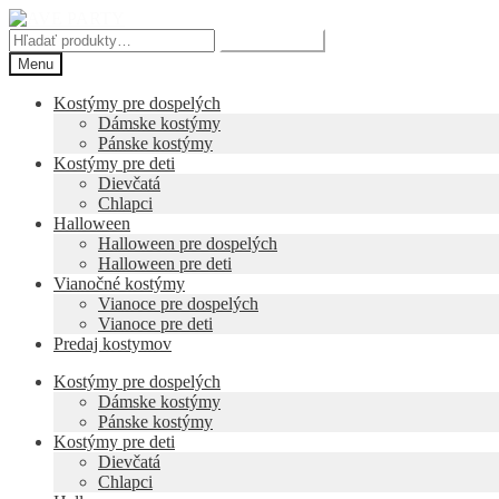
Preskočiť
Preskočiť
na
na
Hľadať:
Vyhľadávanie
navigáciu
obsah
Menu
Kostýmy pre dospelých
Dámske kostýmy
Pánske kostýmy
Kostýmy pre deti
Dievčatá
Chlapci
Halloween
Halloween pre dospelých
Halloween pre deti
Vianočné kostýmy
Vianoce pre dospelých
Vianoce pre deti
Predaj kostymov
Kostýmy pre dospelých
Dámske kostýmy
Pánske kostýmy
Kostýmy pre deti
Dievčatá
Chlapci