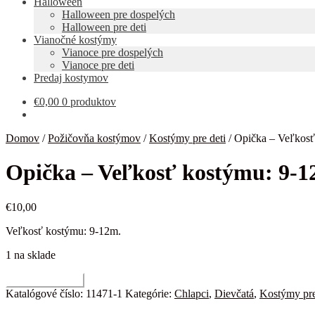
Halloween
Halloween pre dospelých
Halloween pre deti
Vianočné kostýmy
Vianoce pre dospelých
Vianoce pre deti
Predaj kostymov
€
0,00
0 produktov
Domov
/
Požičovňa kostýmov
/
Kostýmy pre deti
/
Opička – Veľkosť
Opička – Veľkosť kostýmu: 9-1
€
10,00
Veľkosť kostýmu: 9-12m.
1 na sklade
množstvo
Pridať do košíka
Opička
Katalógové číslo:
11471-1
Kategórie:
Chlapci
,
Dievčatá
,
Kostýmy pre
-