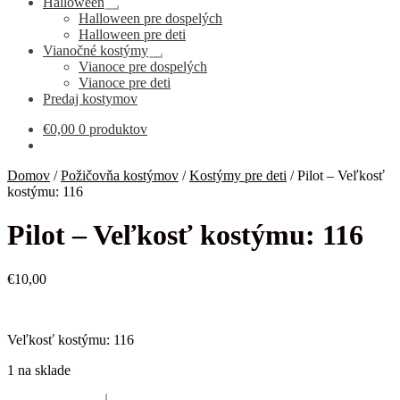
Halloween
Rozbaliť
Halloween pre dospelých
podradené
Halloween pre deti
menu
Vianočné kostýmy
Rozbaliť
Vianoce pre dospelých
podradené
Vianoce pre deti
menu
Predaj kostymov
€
0,00
0 produktov
Domov
/
Požičovňa kostýmov
/
Kostýmy pre deti
/
Pilot – Veľkosť
kostýmu: 116
Pilot – Veľkosť kostýmu: 116
€
10,00
Veľkosť kostýmu: 116
1 na sklade
množstvo