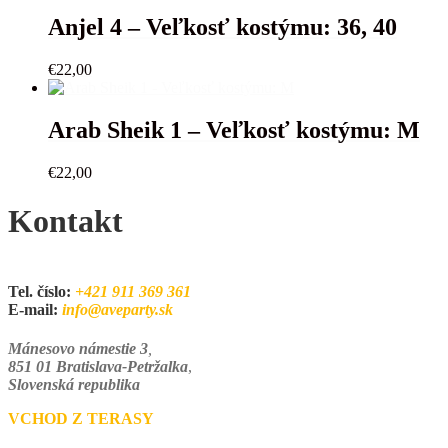
Anjel 4 – Veľkosť kostýmu: 36, 40
€
22,00
Arab Sheik 1 – Veľkosť kostýmu: M
€
22,00
Kontakt
Tel. číslo:
+421 911 369 361
E-mail:
info@aveparty.sk
Mánesovo námestie 3
,
851 01 Bratislava-Petržalka
,
Slovenská republika
VCHOD Z TERASY