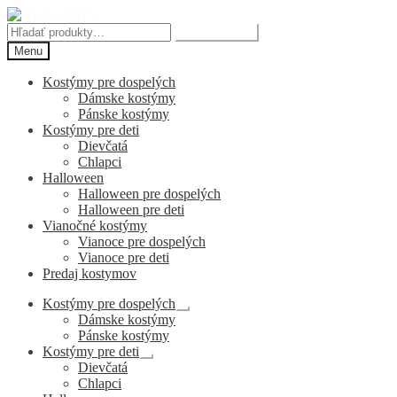
Preskočiť
Preskočiť
na
na
Hľadať:
Vyhľadávanie
navigáciu
obsah
Menu
Kostýmy pre dospelých
Dámske kostýmy
Pánske kostýmy
Kostýmy pre deti
Dievčatá
Chlapci
Halloween
Halloween pre dospelých
Halloween pre deti
Vianočné kostýmy
Vianoce pre dospelých
Vianoce pre deti
Predaj kostymov
Kostýmy pre dospelých
Rozbaliť
Dámske kostýmy
podradené
Pánske kostýmy
menu
Kostýmy pre deti
Rozbaliť
Dievčatá
podradené
Chlapci
menu