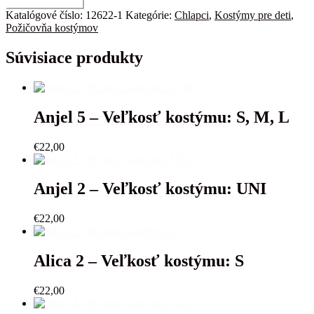
Pridať do košíka
Pilot
Katalógové číslo:
12622-1
Kategórie:
Chlapci
,
Kostýmy pre deti
,
-
Požičovňa kostýmov
Veľkosť
kostýmu:
Súvisiace produkty
116
Anjel 5 – Veľkosť kostýmu: S, M, L
€
22,00
Anjel 2 – Veľkosť kostýmu: UNI
€
22,00
Alica 2 – Veľkosť kostýmu: S
€
22,00