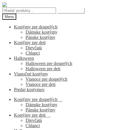
Preskočiť
Preskočiť
na
na
Hľadať:
Vyhľadávanie
navigáciu
obsah
Menu
Kostýmy pre dospelých
Dámske kostýmy
Pánske kostýmy
Kostýmy pre deti
Dievčatá
Chlapci
Halloween
Halloween pre dospelých
Halloween pre deti
Vianočné kostýmy
Vianoce pre dospelých
Vianoce pre deti
Predaj kostymov
Kostýmy pre dospelých
Rozbaliť
Dámske kostýmy
podradené
Pánske kostýmy
menu
Kostýmy pre deti
Rozbaliť
Dievčatá
podradené
Chlapci
menu