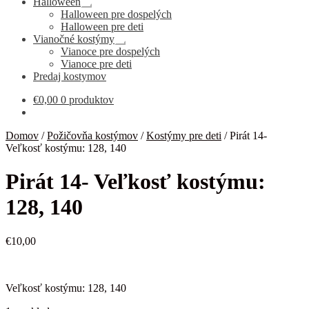
Halloween
Rozbaliť
Halloween pre dospelých
podradené
Halloween pre deti
menu
Vianočné kostýmy
Rozbaliť
Vianoce pre dospelých
podradené
Vianoce pre deti
menu
Predaj kostymov
€
0,00
0 produktov
Domov
/
Požičovňa kostýmov
/
Kostýmy pre deti
/
Pirát 14-
Veľkosť kostýmu: 128, 140
Pirát 14- Veľkosť kostýmu:
128, 140
€
10,00
Veľkosť kostýmu: 128, 140