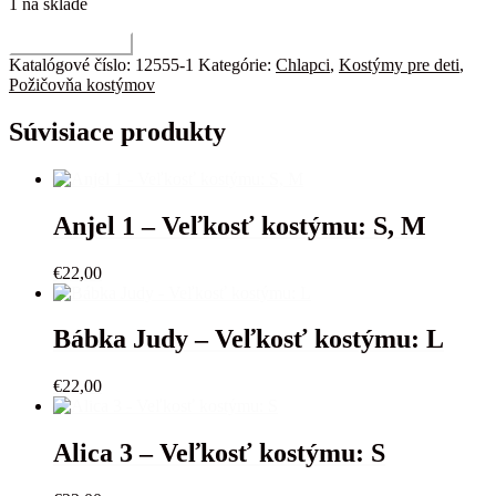
1 na sklade
množstvo
Pridať do košíka
Pirát
Katalógové číslo:
12555-1
Kategórie:
Chlapci
,
Kostýmy pre deti
,
14-
Požičovňa kostýmov
Veľkosť
kostýmu:
Súvisiace produkty
128,
140
Anjel 1 – Veľkosť kostýmu: S, M
€
22,00
Bábka Judy – Veľkosť kostýmu: L
€
22,00
Alica 3 – Veľkosť kostýmu: S