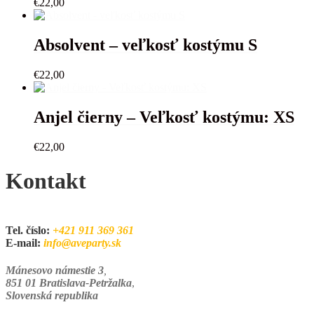
€
22,00
Absolvent – veľkosť kostýmu S
€
22,00
Anjel čierny – Veľkosť kostýmu: XS
€
22,00
Kontakt
Tel. číslo:
+421 911 369 361
E-mail:
info@aveparty.sk
Mánesovo námestie 3
,
851 01 Bratislava-Petržalka
,
Slovenská republika