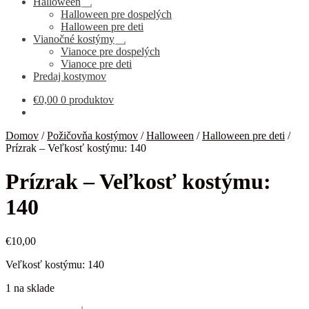
Halloween
Rozbaliť
Halloween pre dospelých
podradené
Halloween pre deti
menu
Vianočné kostýmy
Rozbaliť
Vianoce pre dospelých
podradené
Vianoce pre deti
menu
Predaj kostymov
€
0,00
0 produktov
Domov
/
Požičovňa kostýmov
/
Halloween
/
Halloween pre deti
/
Prízrak – Veľkosť kostýmu: 140
Prízrak – Veľkosť kostýmu:
140
€
10,00
Veľkosť kostýmu: 140
1 na sklade