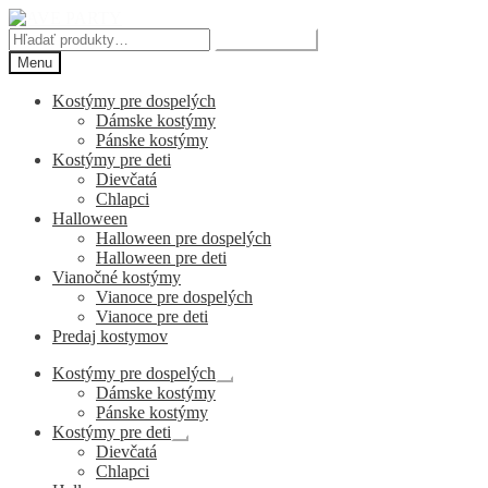
Preskočiť
Preskočiť
na
na
Hľadať:
Vyhľadávanie
navigáciu
obsah
Menu
Kostýmy pre dospelých
Dámske kostýmy
Pánske kostýmy
Kostýmy pre deti
Dievčatá
Chlapci
Halloween
Halloween pre dospelých
Halloween pre deti
Vianočné kostýmy
Vianoce pre dospelých
Vianoce pre deti
Predaj kostymov
Kostýmy pre dospelých
Rozbaliť
Dámske kostýmy
podradené
Pánske kostýmy
menu
Kostýmy pre deti
Rozbaliť
Dievčatá
podradené
Chlapci
menu