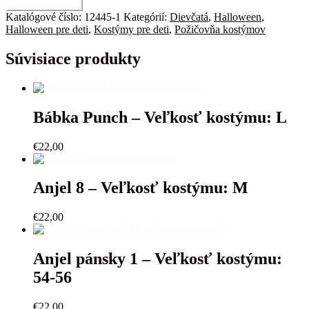
množstvo
Pridať do košíka
Prízrak
Katalógové číslo:
12445-1
Kategórií:
Dievčatá
,
Halloween
,
-
Halloween pre deti
,
Kostýmy pre deti
,
Požičovňa kostýmov
Veľkosť
kostýmu:
Súvisiace produkty
140
Bábka Punch – Veľkosť kostýmu: L
€
22,00
Anjel 8 – Veľkosť kostýmu: M
€
22,00
Anjel pánsky 1 – Veľkosť kostýmu:
54-56
€
22,00