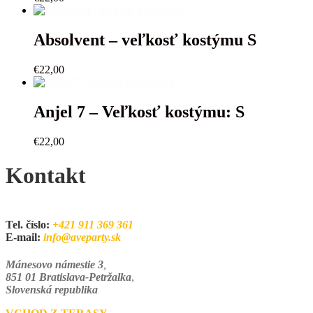
Absolvent – veľkosť kostýmu S
€
22,00
Anjel 7 – Veľkosť kostýmu: S
€
22,00
Kontakt
Tel. číslo:
+421 911 369 361
E-mail:
info@aveparty.sk
Mánesovo námestie 3
,
851 01 Bratislava-Petržalka
,
Slovenská republika