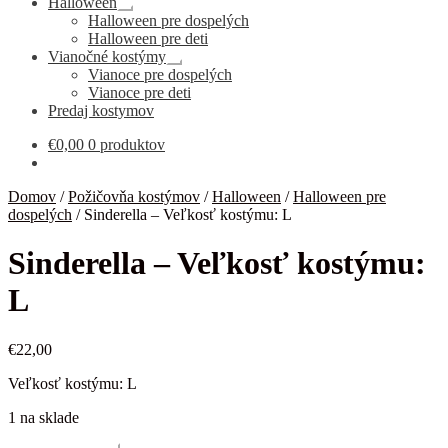
Halloween
Rozbaliť
Halloween pre dospelých
podradené
Halloween pre deti
menu
Vianočné kostýmy
Rozbaliť
Vianoce pre dospelých
podradené
Vianoce pre deti
menu
Predaj kostymov
€
0,00
0 produktov
Domov
/
Požičovňa kostýmov
/
Halloween
/
Halloween pre
dospelých
/
Sinderella – Veľkosť kostýmu: L
Sinderella – Veľkosť kostýmu:
L
€
22,00
Veľkosť kostýmu: L
1 na sklade