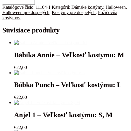
množstvo
Pridať do košíka
Sinderella
Katalógové číslo:
11104-1
Kategórií:
Dámske kostýmy
,
Halloween
,
-
Halloween pre dospelých
,
Kostýmy pre dospelých
,
Požičovňa
Veľkosť
kostýmov
kostýmu:
L
Súvisiace produkty
Bábika Annie – Veľkosť kostýmu: M
€
22,00
Bábka Punch – Veľkosť kostýmu: L
€
22,00
Anjel 1 – Veľkosť kostýmu: S, M
€
22,00