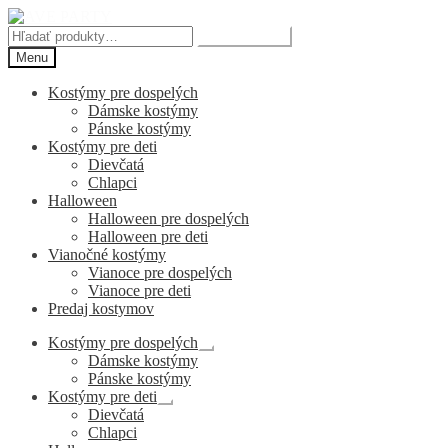
Preskočiť
Preskočiť
na
na
Hľadať:
Vyhľadávanie
navigáciu
obsah
Menu
Kostýmy pre dospelých
Dámske kostýmy
Pánske kostýmy
Kostýmy pre deti
Dievčatá
Chlapci
Halloween
Halloween pre dospelých
Halloween pre deti
Vianočné kostýmy
Vianoce pre dospelých
Vianoce pre deti
Predaj kostymov
Kostýmy pre dospelých
Rozbaliť
Dámske kostýmy
podradené
Pánske kostýmy
menu
Kostýmy pre deti
Rozbaliť
Dievčatá
podradené
Chlapci
menu