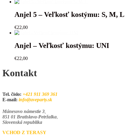
Anjel 5 – Veľkosť kostýmu: S, M, L
€
22,00
Anjel – Veľkosť kostýmu: UNI
€
22,00
Kontakt
Tel. číslo:
+421 911 369 361
E-mail:
info@aveparty.sk
Mánesovo námestie 3
,
851 01 Bratislava-Petržalka
,
Slovenská republika
VCHOD Z TERASY