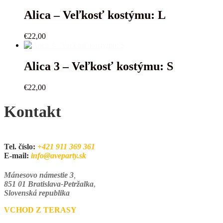
Alica – Veľkosť kostýmu: L
€
22,00
Alica 3 – Veľkosť kostýmu: S
€
22,00
Kontakt
Tel. číslo:
+421 911 369 361
E-mail:
info@aveparty.sk
Mánesovo námestie 3
,
851 01 Bratislava-Petržalka
,
Slovenská republika
VCHOD Z TERASY