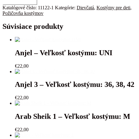
množstvo
Pridať do košíka
Snehulienka
Katalógové číslo:
11122-1
Kategórie:
Dievčatá
,
Kostýmy pre deti
,
-
Požičovňa kostýmov
Veľkosť
kostýmu:
Súvisiace produkty
7-
8r.
Anjel – Veľkosť kostýmu: UNI
€
22,00
Anjel 3 – Veľkosť kostýmu: 36, 38, 42
€
22,00
Arab Sheik 1 – Veľkosť kostýmu: M
€
22,00