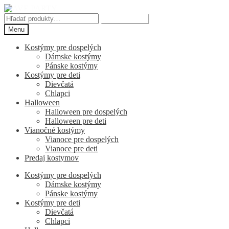
Preskočiť
Preskočiť
na
na
Hľadať:
Vyhľadávanie
navigáciu
obsah
Menu
Kostýmy pre dospelých
Dámske kostýmy
Pánske kostýmy
Kostýmy pre deti
Dievčatá
Chlapci
Halloween
Halloween pre dospelých
Halloween pre deti
Vianočné kostýmy
Vianoce pre dospelých
Vianoce pre deti
Predaj kostymov
Kostýmy pre dospelých
Dámske kostýmy
Pánske kostýmy
Kostýmy pre deti
Dievčatá
Chlapci