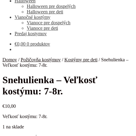
Halloween
Halloween pre dospelých
Halloween pre deti
Vianočné kostýmy
Vianoce pre dospelých
Vianoce pre deti
Predaj kostymov
€
0,00
0 produktov
Domov
/
Požičovňa kostýmov
/
Kostýmy pre deti
/
Snehulienka –
Veľkosť kostýmu: 7-8r.
Snehulienka – Veľkosť
kostýmu: 7-8r.
€
10,00
Veľkosť kostýmu: 7-8r.
1 na sklade