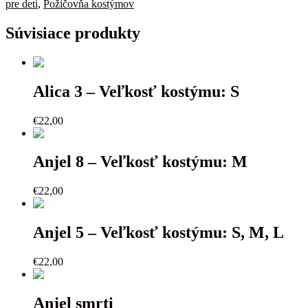
2
pre deti
,
Požičovňa kostýmov
-
Veľkosť
Súvisiace produkty
kostýmu:
1r.
Alica 3 – Veľkosť kostýmu: S
€
22,00
Anjel 8 – Veľkosť kostýmu: M
€
22,00
Anjel 5 – Veľkosť kostýmu: S, M, L
€
22,00
Anjel smrti