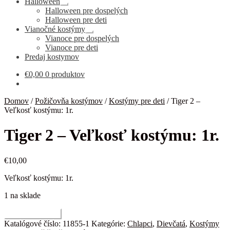
Halloween
Rozbaliť
Halloween pre dospelých
podradené
Halloween pre deti
menu
Vianočné kostýmy
Rozbaliť
Vianoce pre dospelých
podradené
Vianoce pre deti
menu
Predaj kostymov
€
0,00
0 produktov
Domov
/
Požičovňa kostýmov
/
Kostýmy pre deti
/
Tiger 2 –
Veľkosť kostýmu: 1r.
Tiger 2 – Veľkosť kostýmu: 1r.
€
10,00
Veľkosť kostýmu: 1r.
1 na sklade
množstvo
Pridať do košíka
Tiger
Katalógové číslo:
11855-1
Kategórie:
Chlapci
,
Dievčatá
,
Kostýmy