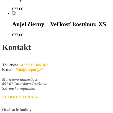
€
22,00
Anjel čierny – Veľkosť kostýmu: XS
€
22,00
Kontakt
Tel. číslo:
+421 911 369 361
E-mail:
info@aveparty.sk
Mánesovo námestie 3
,
851 01 Bratislava-Petržalka
,
Slovenská republika
VCHOD Z TERASY
Otváracie hodiny