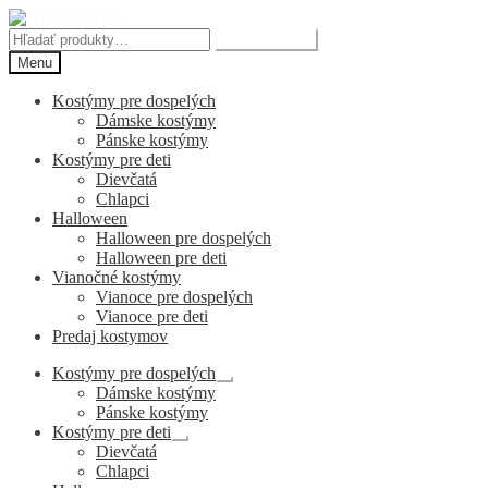
Preskočiť
Preskočiť
na
na
Hľadať:
Vyhľadávanie
navigáciu
obsah
Menu
Kostýmy pre dospelých
Dámske kostýmy
Pánske kostýmy
Kostýmy pre deti
Dievčatá
Chlapci
Halloween
Halloween pre dospelých
Halloween pre deti
Vianočné kostýmy
Vianoce pre dospelých
Vianoce pre deti
Predaj kostymov
Kostýmy pre dospelých
Rozbaliť
Dámske kostýmy
podradené
Pánske kostýmy
menu
Kostýmy pre deti
Rozbaliť
Dievčatá
podradené
Chlapci
menu