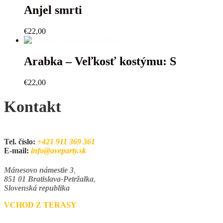
Anjel smrti
€
22,00
Arabka – Veľkosť kostýmu: S
€
22,00
Kontakt
Tel. číslo:
+421 911 369 361
E-mail:
info@aveparty.sk
Mánesovo námestie 3
,
851 01 Bratislava-Petržalka
,
Slovenská republika
VCHOD Z TERASY