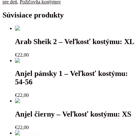
-
pre deti
,
Požičovňa kostýmov
Veľkosť
kostýmu:
Súvisiace produkty
4-
5r.
Arab Sheik 2 – Veľkosť kostýmu: XL
€
22,00
Anjel pánsky 1 – Veľkosť kostýmu:
54-56
€
22,00
Anjel čierny – Veľkosť kostýmu: XS
€
22,00