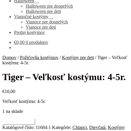
Halloween
Rozbaliť
Halloween pre dospelých
podradené
Halloween pre deti
menu
Vianočné kostýmy
Rozbaliť
Vianoce pre dospelých
podradené
Vianoce pre deti
menu
Predaj kostymov
€
0,00
0 produktov
Domov
/
Požičovňa kostýmov
/
Kostýmy pre deti
/
Tiger – Veľkosť
kostýmu: 4-5r.
Tiger – Veľkosť kostýmu: 4-5r.
€
10,00
Veľkosť kostýmu: 4-5r.
1 na sklade
množstvo
Pridať do košíka
Tiger
Katalógové číslo:
11684-1
Kategórie:
Chlapci
,
Dievčatá
,
Kostýmy