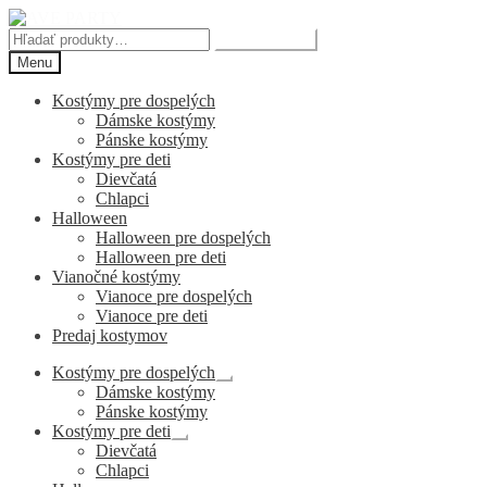
Preskočiť
Preskočiť
na
na
Hľadať:
Vyhľadávanie
navigáciu
obsah
Menu
Kostýmy pre dospelých
Dámske kostýmy
Pánske kostýmy
Kostýmy pre deti
Dievčatá
Chlapci
Halloween
Halloween pre dospelých
Halloween pre deti
Vianočné kostýmy
Vianoce pre dospelých
Vianoce pre deti
Predaj kostymov
Kostýmy pre dospelých
Rozbaliť
Dámske kostýmy
podradené
Pánske kostýmy
menu
Kostýmy pre deti
Rozbaliť
Dievčatá
podradené
Chlapci
menu