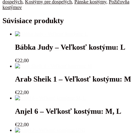
3
dospelých
,
Kostýmy pre dospelých
,
Pánske kostýmy
,
Požičovňa
-
kostýmov
Veľkosť
kostýmu:
Súvisiace produkty
XL
Bábka Judy – Veľkosť kostýmu: L
€
22,00
Arab Sheik 1 – Veľkosť kostýmu: M
€
22,00
Anjel 6 – Veľkosť kostýmu: M, L
€
22,00