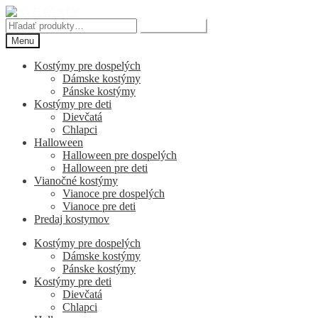
Preskočiť
Preskočiť
na
na
Hľadať:
Vyhľadávanie
navigáciu
obsah
Menu
Kostýmy pre dospelých
Dámske kostýmy
Pánske kostýmy
Kostýmy pre deti
Dievčatá
Chlapci
Halloween
Halloween pre dospelých
Halloween pre deti
Vianočné kostýmy
Vianoce pre dospelých
Vianoce pre deti
Predaj kostymov
Kostýmy pre dospelých
Dámske kostýmy
Pánske kostýmy
Kostýmy pre deti
Dievčatá
Chlapci