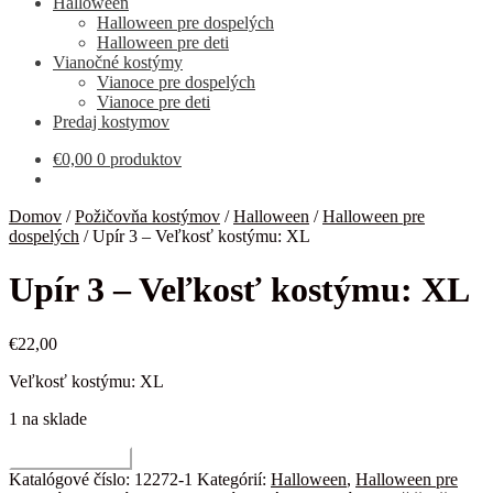
Halloween
Halloween pre dospelých
Halloween pre deti
Vianočné kostýmy
Vianoce pre dospelých
Vianoce pre deti
Predaj kostymov
€
0,00
0 produktov
Domov
/
Požičovňa kostýmov
/
Halloween
/
Halloween pre
dospelých
/
Upír 3 – Veľkosť kostýmu: XL
Upír 3 – Veľkosť kostýmu: XL
€
22,00
Veľkosť kostýmu: XL
1 na sklade
množstvo
Pridať do košíka
Upír
Katalógové číslo:
12272-1
Kategórií:
Halloween
,
Halloween pre