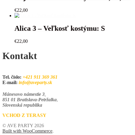
€
22,00
Alica 3 – Veľkosť kostýmu: S
€
22,00
Kontakt
Tel. číslo:
+421 911 369 361
E-mail:
info@aveparty.sk
Mánesovo námestie 3
,
851 01 Bratislava-Petržalka
,
Slovenská republika
VCHOD Z TERASY
© AVE PARTY 2026
Built with WooCommerce
.