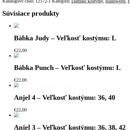
Katalógové číslo:
12572-1
Kategórií:
Dámske kostýmy
,
Halloween
,
H
16
-
Súvisiace produkty
Veľkosť
kostýmu-
38,
42
Bábka Judy – Veľkosť kostýmu: L
€
22,00
Bábka Punch – Veľkosť kostýmu: L
€
22,00
Anjel 4 – Veľkosť kostýmu: 36, 40
€
22,00
Anjel 3 – Veľkosť kostýmu: 36, 38, 42