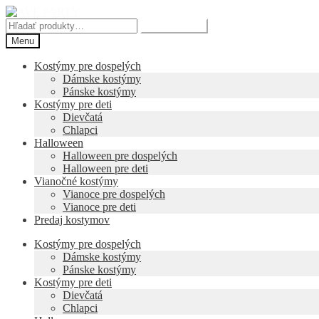
Preskočiť
Preskočiť
na
na
Hľadať:
Vyhľadávanie
navigáciu
obsah
Menu
Kostýmy pre dospelých
Dámske kostýmy
Pánske kostýmy
Kostýmy pre deti
Dievčatá
Chlapci
Halloween
Halloween pre dospelých
Halloween pre deti
Vianočné kostýmy
Vianoce pre dospelých
Vianoce pre deti
Predaj kostymov
Kostýmy pre dospelých
Dámske kostýmy
Pánske kostýmy
Kostýmy pre deti
Dievčatá
Chlapci